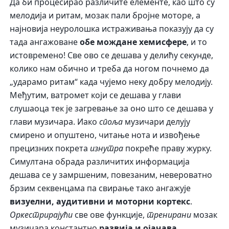
Да би процесирао различите елементе, као што су
мелодија и ритам, мозак пали бројне моторе, а
најновија неуролошка истраживања показују да су
тада ангажоване
обе мождане хемисфере
, и то
истовремено! Све ово се дешава у делићу секунде,
колико нам обично и треба да ногом почнемо да
„ударамо ритам“ када чујемо неку добру мелодију.
Међутим, ватромет који се дешава у глави
слушаоца тек је загревање за оно што се дешава у
глави музичара. Иако
споља
музичари делују
смирено и опуштено, читање нота и извођење
прецизних покрета
изнутра
покреће праву журку.
Симултана обрада различитих информација
дешава се у замршеним, повезаним, невероватно
брзим секвенцама па свирање тако ангажује
визуелни, аудитивни и моторни кортекс
.
Оркестрирајући
све ове функције,
тренирани
мозак
музичара константно
развија и ојачава