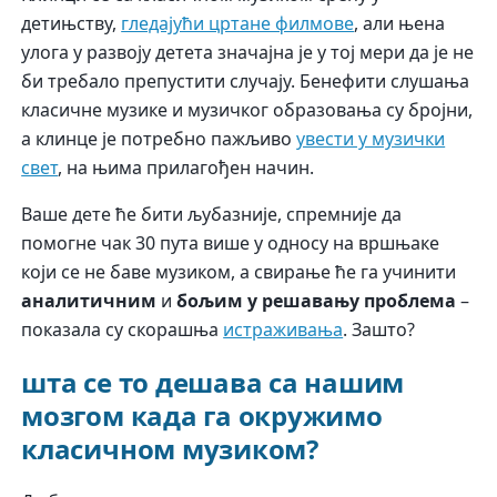
детињству,
гледајући цртане филмове
, али њена
улога у развоју детета значајна је у тој мери да је не
би требало препустити случају. Бенефити слушања
класичне музике и музичког образовања су бројни,
а клинце је потребно пажљиво
увести у музички
свет
, на њима прилагођен начин.
Ваше дете ће бити љубазније, спремније да
помогне чак 30 пута више у односу на вршњаке
који се не баве музиком, а свирање ће га учинити
аналитичним
и
бољим у решавању проблема
–
показала су скорашња
истраживања
. Зашто?
шта се то дешава са нашим
мозгом када га окружимо
класичном музиком?