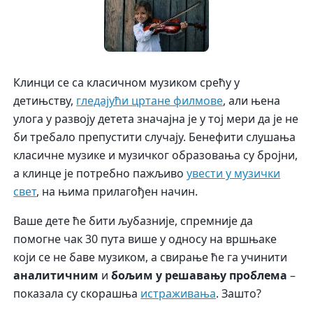
К
линци се са класичном музиком срећу у
детињству,
гледајући цртане филмове
, али њена
улога у развоју детета значајна је у тој мери да је не
би требало препустити случају. Бенефити слушања
класичне музике и музичког образовања су бројни,
а клинце је потребно пажљиво
увести у музички
свет
, на њима прилагођен начин.
Ваше дете ће бити љубазније, спремније да
помогне чак 30 пута више у односу на вршњаке
који се не баве музиком, а свирање ће га учинити
аналитичним
и
бољим у решавању проблема
–
показала су скорашња
истраживања
. Зашто?