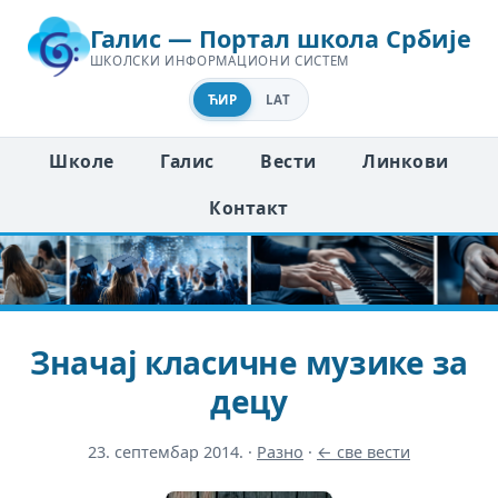
Галис — Портал школа Србије
ШКОЛСКИ ИНФОРМАЦИОНИ СИСТЕМ
ЋИР
LAT
Школе
Галис
Вести
Линкови
Контакт
Значај класичне музике за
децу
23. септембар 2014.
·
Разно
·
← све вести