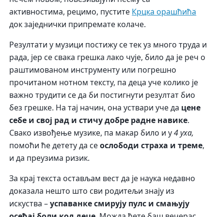
активностима, рецимо, пустите
Крцка орашћића
док заједнички припремате колаче.
Резултати у музици постижу се тек уз много труда и
рада, јер се свака грешка лако чује, било да је реч о
раштимованом инструменту или погрешно
прочитаном нотном тексту, па деца уче колико је
важно трудити се да би постигнути резултат био
без грешке. На тај начин, она уствари уче да
цене
себе и свој рад и стичу добре радне навике
.
Свако извођење музике, па макар било и у
4 уха,
помоћи ће детету да се
ослободи страха и треме
,
и да преузима ризик.
За крај текста остављам вест да је наука недавно
доказала нешто што сви родитељи знају из
искуства –
успаванке смирују пулс и смањују
осећај боли код деце
. Можда ћете баш вечерас