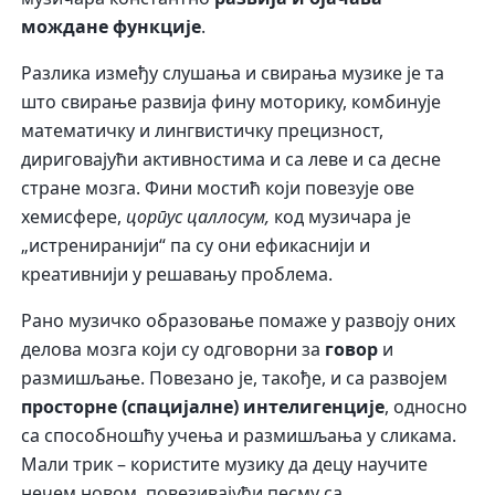
мождане функције
.
Разлика између слушања и свирања музике је та
што свирање развија фину моторику, комбинује
математичку и лингвистичку прецизност,
дириговајући активностима и са леве и са десне
стране мозга. Фини мостић који повезује ове
хемисфере,
цорпус цаллосум,
код музичара је
„истрениранији“ па су они ефикаснији и
креативнији у решавању проблема.
Рано музичко образовање помаже у развоју оних
делова мозга који су одговорни за
говор
и
размишљање. Повезано је, такође, и са развојем
просторне (спацијалне) интелигенције
, односно
са способношћу учења и размишљања у сликама.
Мали трик – користите музику да децу научите
нечем новом, повезивајући песму са