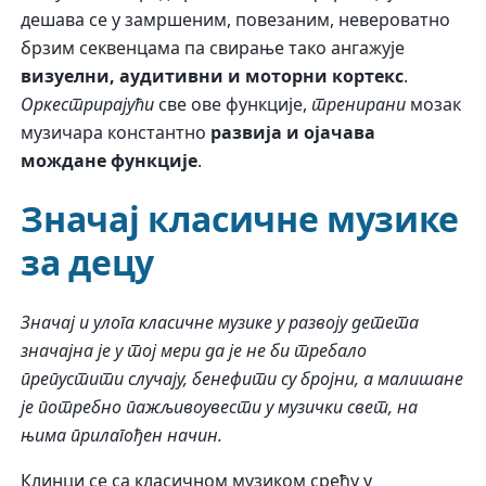
дешава се у замршеним, повезаним, невероватно
брзим секвенцама па свирање тако ангажује
визуелни, аудитивни и моторни кортекс
.
Оркестрирајући
све ове функције,
тренирани
мозак
музичара константно
развија и ојачава
мождане функције
.
Значај класичне музике
за децу
Значај и улога класичне музике у развоју детета
значајна је у тој мери да је не би требало
препустити случају, бенефити су бројни, а малишане
је потребно пажљивоувести у музички свет, на
њима прилагођен начин.
К
линци се са класичном музиком срећу у