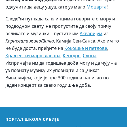
одлучити да децу ушушкате уз мало
Моцарта
!
Следећи пут када са клинцима говорите о мору и
подводном свету, не пропустите да своју причу
осликате и музички – пустите им
Акваријум
из
Карневала животиња
, Камија Сен-Санса. Ако им то
не буде доста, пређите на
Кокошке и петлове
,
Краљевски марш лавова
,
Кенгуре
,
Слона
…
Испричајте им да годишња доба могу и да чују – а
уз познату музику их упознајте и са „чика“
Вивалдијем, који је пре 300 година написао по
један концерт за свако годишње доба.
ПОРТАЛ ШКОЛА СРБИЈЕ