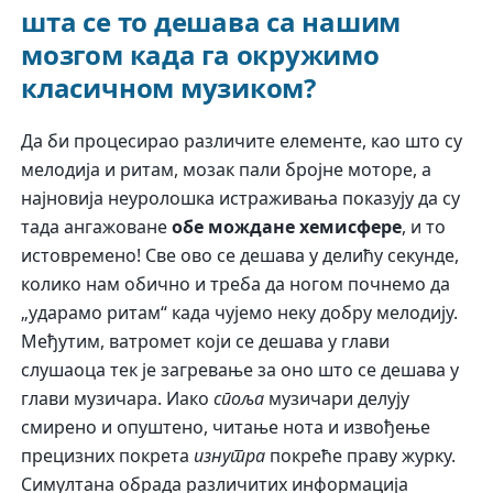
шта се то дешава са нашим
мозгом када га окружимо
класичном музиком?
Да би процесирао различите елементе, као што су
мелодија и ритам, мозак пали бројне моторе, а
најновија неуролошка истраживања показују да су
тада ангажоване
обе мождане хемисфере
, и то
истовремено! Све ово се дешава у делићу секунде,
колико нам обично и треба да ногом почнемо да
„ударамо ритам“ када чујемо неку добру мелодију.
Међутим, ватромет који се дешава у глави
слушаоца тек је загревање за оно што се дешава у
глави музичара. Иако
споља
музичари делују
смирено и опуштено, читање нота и извођење
прецизних покрета
изнутра
покреће праву журку.
Симултана обрада различитих информација