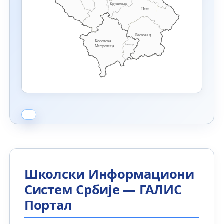
Крушевац
Ниш
Лесковац
Косовска
Ранилуг
Митровица
Школски Информациони
Систем Србије — ГАЛИС
Портал