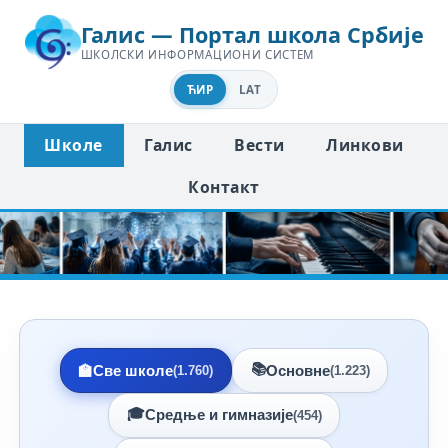
Галис — Портал школа Србије
ШКОЛСКИ ИНФОРМАЦИОНИ СИСТЕМ
ЋИР
LAT
Школе
Галис
Вести
Линкови
Контакт
📚
🏫
Све школе
Основне
(1.760)
(1.223)
🎓
Средње и гимназије
(454)