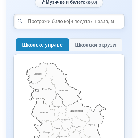
🎵
Музичке и балетске
(83)
🔍
Школске управе
Школски окрузи
Сомбор
Нови Сад
Зрењанин
Београд
Пожаревац
Ваљево
Крагујевац
Зајечар
Јагодина
Чачак
Ужице
Краљево