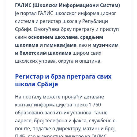
ГАЛИС (Школски Информациони Систем)
је портал ГАЛИС школског информационог
система и регистар школа у Републици
Србији. Омогућава брзу претрагу и приступ
свим
основним школама
,
средњим
школама и гимназијама
, као и
музичким
и балетским школама
широм свих
школских управа, округа и општина.
Регистар и брза претрага свих
школа Србије
На порталу можете пронаћи детаљне
контакт информације за преко 1.760
образовано-васпитних установа: тачне
адресе, број телефона и факса, службене е-
поште, податке о директору, матични број,
ПИБ, као и директне линкове ка ГАЛИС