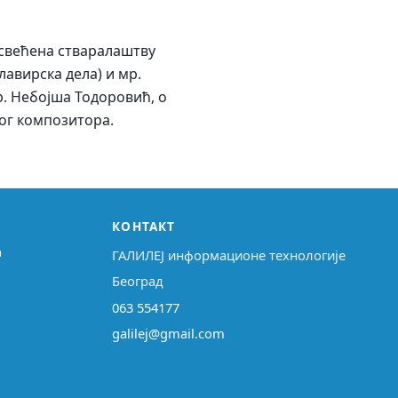
освећена стваралаштву
авирска дела) и мр.
р. Небојша Тодоровић, о
ог композитора.
КОНТАКТ
↗
ГАЛИЛЕЈ информационе технологије
Београд
063 554177
galilej@gmail.com