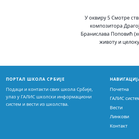
У оквиру 5 Смотре ст
композитора Драгој
Бранислава Поповић (хо
животу и целок
ПОРТАЛ ШКОЛА СРБИЈЕ
НАВИГАЦИЈ
Подаци и контакти свих школа Србије,
Почетна
улаз у ГАЛИС школски информациони
ГАЛИС систе
систем и вести из школства.
Вести
Линкови
Контакт