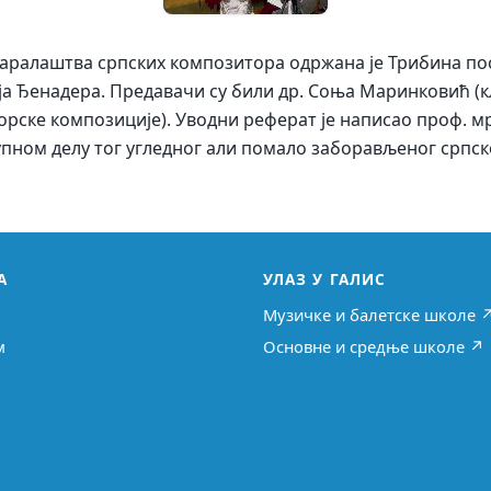
варалаштва српских композитора одржана је Трибина п
а Ђенадера. Предавачи су били др. Соња Маринковић (кл
рске композиције). Уводни реферат је написао проф. м
упном делу тог угледног али помало заборављеног српск
А
УЛАЗ У ГАЛИС
Музичке и балетске школе 
м
Основне и средње школе ↗