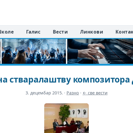
коле
Галис
Вести
Линкови
Конта
на стваралаштву композитора 
3. децембар 2015.
·
Разно
·
← све вести