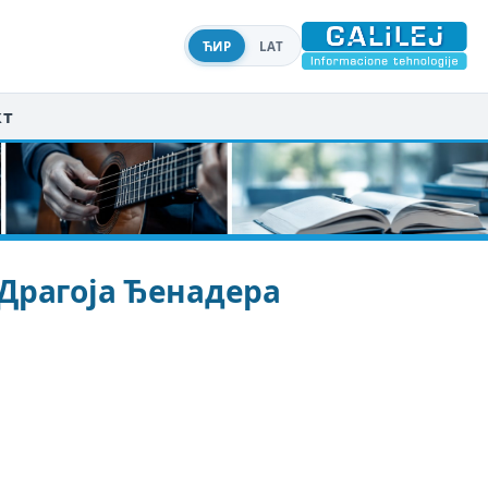
ЋИР
LAT
кт
Драгоја Ђенадера