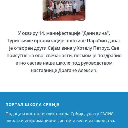
У оквиру 14. манифестације "Дани вина",
Туристичке организације општине Параћин данас
је отворен други Сајам вина у Хотелу Петрус. Све
присутне на овој свечаности, песмом је поздравио
етно састав наше школе под руководством
наставнице Драгане Алексић.
ПОРТАЛ ШКОЛА СРБИЈЕ
Подаци и контакти свих школа Србије, улаз у ГАЛИС
школски информациони систем и вести из школства.