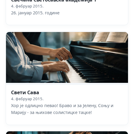
4. фебруар 2015.
26. јануар 2015. године
Свети Сава
4. фебруар 2015.
Хор је одлицно певао! Браво и за Јелену, Соњу и
Марију - за њихове солистицке тацке!