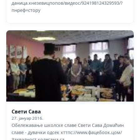
даница.кнезевицпопов/видеос/924198124329593/?
пнреф=сторy
Свети Сава
27. јануар 2016.
Обележавање школске славе Свети Сава Домаћин
славе - дувачки одсек хттпс://www.фацебоок.цом/
Захвалност колегама са…