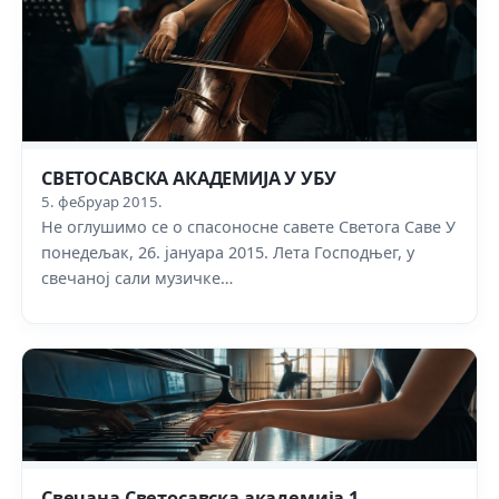
СВЕТОСАВСКА АКАДЕМИЈА У УБУ
5. фебруар 2015.
Не оглушимо се о спасоносне савете Светога Саве У
понедељак, 26. јануара 2015. Лета Господњег, у
свечаној сали музичке…
Свечана Светосавска академија 1