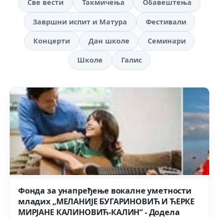
Све вести
Такмичења
Обавештења
Завршни испит и Матура
Фестивали
Концерти
Дан школе
Семинари
Школе
Галис
Фонда за унапређење вокалне уметности
младих „МЕЛАНИЈЕ БУГАРИНОВИЋ И ЋЕРКЕ
МИРЈАНЕ КАЛИНОВИЋ-КАЛИН“ - Додела