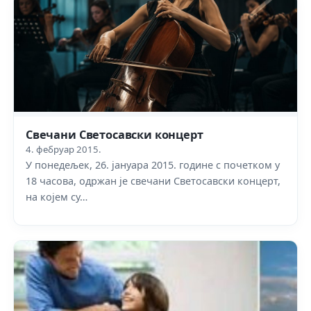
Свечани Светосавски концерт
4. фебруар 2015.
У понедељек, 26. јануара 2015. године с почетком у
18 часова, одржан је свечани Светосавски концерт,
на којем су…