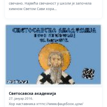
свечано. Највећа свечаност у школи је започела
химном Светом Сави хора…
Светосавска академија
27. јануар 2016.
Хор наставника хттпс://www.фацебоок.цом/