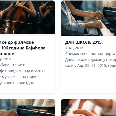
ике до филмске
ДАН ШКОЛЕ 2015.
 106 године Бајићеве
4. мај 2015.
 школе
Снимак свечаног концерта
р 2015.
Дана школе одржан у поз
обавештење и
сали у Ади 25. 03. 2015. год
је поводом: "Од класике
 музике" - 106 године
узичке школе (Дан…