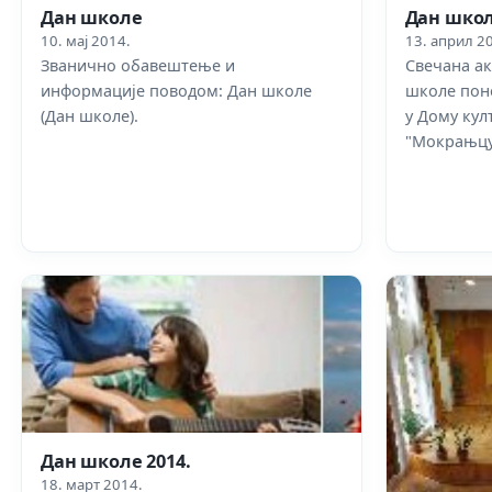
Дан школе
Дан шко
10. мај 2014.
13. април 2
Званично обавештење и
Свечана а
информације поводом: Дан школе
школе поне
(Дан школе).
у Дому кул
"Мокрањцу
Дан школе 2014.
18. март 2014.