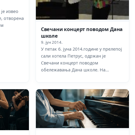
 је извео
е, отворена
ом
Свечани концерт поводом Дана
школе
9. јун 2014.
У петак 6. јуна 2014.године у прелепој
сали хотела Петрус, одржан је
Свечани концерт поводом
обележавања Дана школе. На…