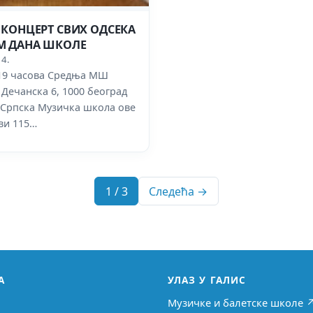
 КОНЦЕРТ СВИХ ОДСЕКА
 ДАНА ШКОЛЕ
14.
 19 часова Средња МШ
ечанска 6, 1000 београд
 Српска Музичка школа ове
ви 115…
1 / 3
Следећа →
А
УЛАЗ У ГАЛИС
Музичке и балетске школе 