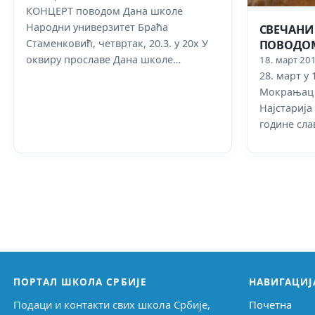
КОНЦЕРТ поводом Дана школе
Народни универзитет Браћа
СВЕЧАНИ
Стаменковић, четвртак, 20.3. у 20х У
ПОВОДОМ
оквиру прославе Дана школе…
18. март 20
28. март у
Мокрањац Д
Најстарија
године сла
ПОРТАЛ ШКОЛА СРБИЈЕ
НАВИГАЦИЈ
Подаци и контакти свих школа Србије,
Почетна