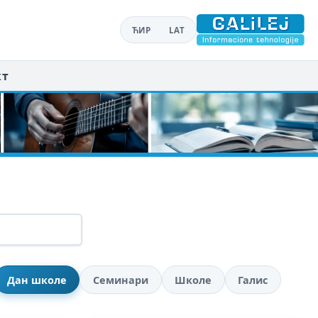
ЋИР
LAT
кт
Дан школе
Семинари
Школе
Галис