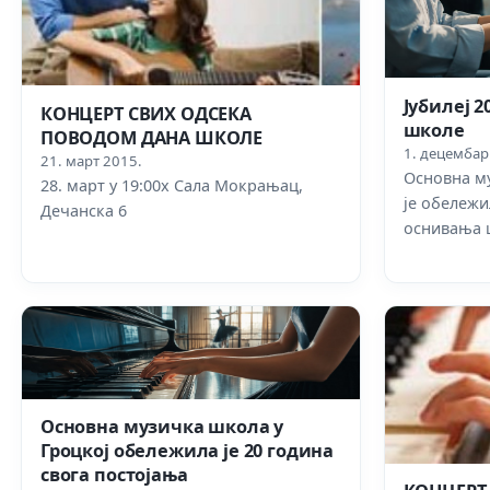
Јубилеј 
КОНЦЕРТ СВИХ ОДСЕКА
школе
ПОВОДОМ ДАНА ШКОЛЕ
1. децембар
21. март 2015.
Основна м
28. март у 19:00х Сала Мокрањац,
је обележи
Дечанска 6
оснивања 
Основна музичка школа у
Гроцкој обележила је 20 година
свога постојања