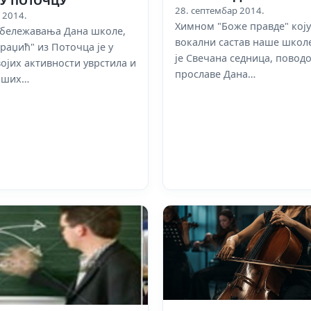
 У ПОТОЧЦУ
28. септембар 2014.
 2014.
Химном "Боже правде" коју
бележавања Дана школе,
вокални састав наше школ
раџић" из Поточца је у
је Свечана седница, повод
ојих активности уврстила и
прославе Дана…
аших…