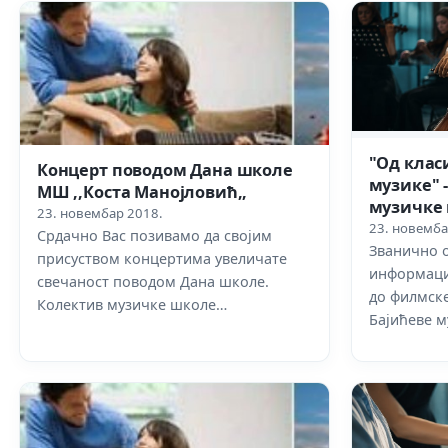
"Од клас
Концерт поводом Дана школе
музике" -
МШ ,,Коста Манојловић,,
музичке
23. новембар 2018.
23. новемба
Срдачно Вас позивамо да својим
Званично 
присуством концертима увеличате
информаци
свечаност поводом Дана школе.
до филмске
Колектив музичке школе…
Бајићеве м