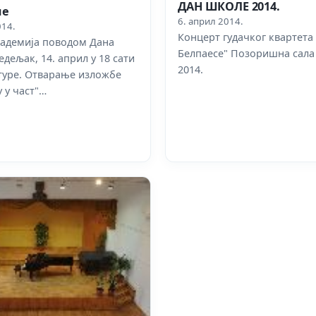
ДАН ШКОЛЕ 2014.
ле
6. април 2014.
014.
Концерт гудачког квартета
кадемија поводом Дана
Белпаесе" Позоришна сала А
дељак, 14. април у 18 сати
2014.
туре. Отварање изложбе
 у част"…