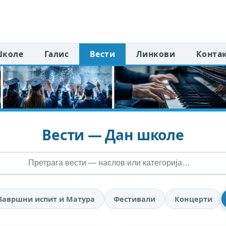
коле
Галис
Вести
Линкови
Конта
Вести — Дан школе
Завршни испит и Матура
Фестивали
Концерти