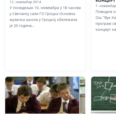
КОНЦЕРТ
12. новембар 2014.
7. новембар
У понедељак 10. новембра у 18 часова
Поводом о
у Свечаној сали ГО Гроцка Основна
Ош "Вук Ка
музичка школа у Гроцкој обележила
програм св
је 20 година…
концерт н