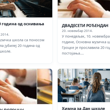
20 година од оснивања
ДВАДЕСЕТИ РОЂЕНДАН
20. новембар 2014.
 2014.
У понедељак, 10. новембра
узичка школа са поносом
године, Основна музичка 
ла јубилеј 20 година од
Гроцке је прославила 20 го
школе.
постојања.…
Химна за Дан школе