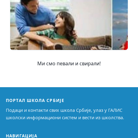
Ми смо певали и свирали!
ПОРТАЛ ШКОЛА СРБИЈЕ
Подаци и контакти свих школа Србије, улаз у ГАЛИС
школски информациони систем и вести из школства.
НАВИГАЦИЈА