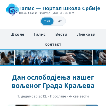
Галис — Портал школа Србије
ШКОЛСКИ ИНФОРМАЦИОНИ СИСТЕМ
ЋИР
LAT
Школе
Галис
Вести
Линкови
Контакт
Дан ослободјења нашег
вољеног Града Краљева
1. децембар 2012.
·
Прославе
·
← све вести