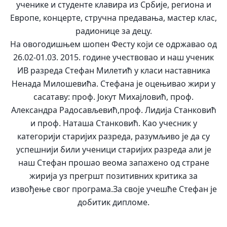
ученике и студенте клавира из Србије, региона и
Европе, концерте, стручна предавања, мастер клас,
радионице за децу.
На овогодишњем шопен Фесту који се одржавао од
26.02-01.03. 2015. године учествовао и наш ученик
ИВ разреда Стефан Милетић у класи наставника
Ненада Милошевића. Стефана је оцењивао жири у
сасатаву: проф. Јокут Михајловић, проф.
Александра Радосављевић,проф. Лидија Станковић
и проф. Наташа Станковић. Као учесник у
категорији старијих разреда, разумљиво је да су
успешнији били ученици старијих разреда али је
наш Стефан прошао веома запажено од стране
жирија уз прегршт позитивних критика за
извођење свог програма.За своје учешће Стефан је
добитик дипломе.