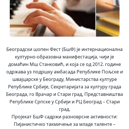
Београдски шопен Фест (БшФ) је интернационална
културно-образовна манифестација, чији је
домаћин Мш Станковић, и која се од 2012. године
одржава уз подршку амбасада Републике Пољске и
швајцарске у Београду, Министарства културе
Републике Србије, Секретаријата за културу града
Београда, го Врачар и Стари град, Представништва
Републике Српске у Србији и РЦ Београд – Стари
град.
Пројекат БшФ садржи разноврсне активности:
Пијанистичко такмичење за младе
таленте –