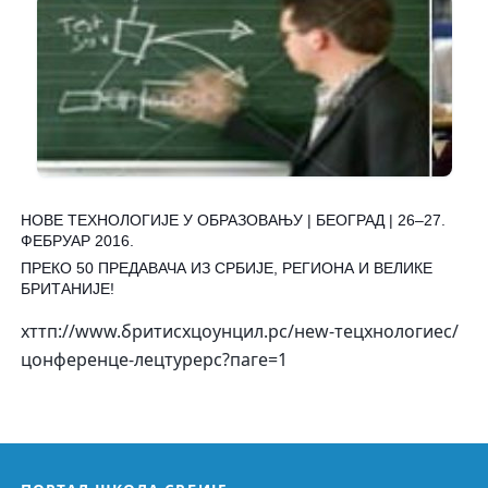
НОВЕ ТЕХНОЛОГИЈЕ У ОБРАЗОВАЊУ | БЕОГРАД | 26–27.
ФЕБРУАР 2016.
ПРЕКО 50 ПРЕДАВАЧА ИЗ СРБИЈЕ, РЕГИОНА И ВЕЛИКЕ
БРИТАНИЈЕ!
хттп://www.бритисхцоунцил.рс/неw-тецхнологиес/
цонференце-лецтурерс?паге=1