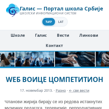
Галис — Портал школа Србије
ШКОЛСКИ ИНФОРМАЦИОНИ СИСТЕМ
ЋИР
LAT
Школе
Галис
Вести
Линкови
Контакт
WЕБ ВОИЦЕ ЦОМПЕТИТИОН
17. новембар 2013.
·
Разно
·
← све вести
Чланови жирија бирају се из редова истакнутих
музичких педагога, телевизије, репродуктивних