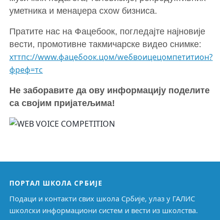
уметника и менаџера схоw бизниса.
Пратите нас на Фацебоок, погледајте најновије
вести, промотивне такмичарске видео снимке:
хттпс://www.фацебоок.цом/wебвоицецомпетитион?
фреф=тс
Не заборавите да ову информацију поделите
са својим пријатељима!
ПОРТАЛ ШКОЛА СРБИЈЕ
Подаци и контакти свих школа Србије, улаз у ГАЛИС
школски информациони систем и вести из школства.