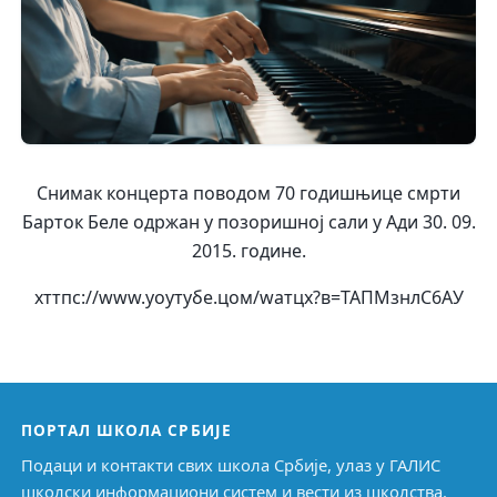
Снимак концерта поводом 70 годишњице смрти
Барток Беле одржан у позоришној сали у Ади 30. 09.
2015. године.
хттпс://www.yоутубе.цом/wатцх?в=ТАПМзнлС6АУ
ПОРТАЛ ШКОЛА СРБИЈЕ
Подаци и контакти свих школа Србије, улаз у ГАЛИС
школски информациони систем и вести из школства.