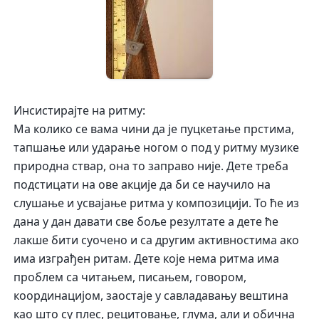
Инсистирајте на ритму:
Ма колико се вама чини да је пуцкетање прстима,
тапшање или ударање ногом о под у ритму музике
природна ствар, она то заправо није. Дете треба
подстицати на ове акције да би се научило на
слушање и усвајање ритм
а у композицији. То ће из
дана у дан давати све боље резултате а дете ће
лакше бити суочено и са другим активностима ако
има изграђен ритам. Дете које нема ритма има
проблем са читањем, писањем, говором,
координацијом, заостаје у савладавању вештина
као што су плес, рецитовање, глума, али и обична