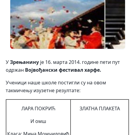
У
Зрењанину
је 16. марта 2014. године пети пут
одржан
Војвођански фестивал харфе.
Ученици наше школе постигли су на овом
такмичењу изузетне резултате:
ЛАРА ПОКРИЋ
ЗЛАТНА ПЛАКЕТА
И омш
Класа: Мина Момчиловић