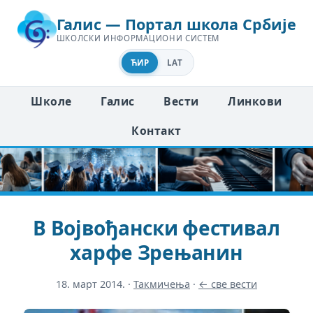
Галис — Портал школа Србије
ШКОЛСКИ ИНФОРМАЦИОНИ СИСТЕМ
ЋИР
LAT
Школе
Галис
Вести
Линкови
Контакт
В Војвођански фестивал
харфе Зрењанин
18. март 2014.
·
Такмичења
·
← све вести