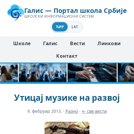
Галис — Портал школа Србије
ШКОЛСКИ ИНФОРМАЦИОНИ СИСТЕМ
ЋИР
LAT
Школе
Галис
Вести
Линкови
Контакт
Утицај музике на развој
9. фебруар 2013.
·
Разно
·
← све вести