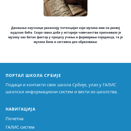
Данашњи научници разазнају потенцијал који музика има на развој
људских бића. Скоро свако доба у историји човечанства признавало је
музику као битан фактор у процесу учења и формирања појединца, те је
музика била и саставни део образовања.
ПОРТАЛ ШКОЛА СРБИЈЕ
Подаци и контакти свих школа Србије, улаз у ГАЛИС
школски информациони систем и вести из школства.
НАВИГАЦИЈА
Почетна
ГАЛИС систем