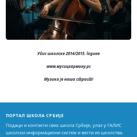
Упис школске 2014/2015. године
www.мусицхармонy.рс
Музика је наша страст!
ПОРТАЛ ШКОЛА СРБИЈЕ
Подаци и контакти свих школа Србије, улаз у ГАЛИС
школски информациони систем и вести из школства.