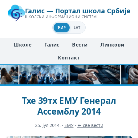
Галис — Портал школа Србије
ШКОЛСКИ ИНФОРМАЦИОНИ СИСТЕМ
ЋИР
LAT
Школе
Галис
Вести
Линкови
Контакт
Тхе 39тх ЕМУ Генерал
Ассемблy 2014
25. јул 2014.
·
ЕМУ
·
← све вести