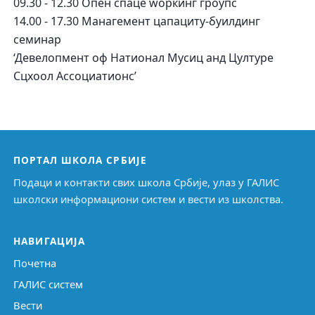
09.30 - 12.30 Опен спаце wоркинг гроупс
14.00 - 17.30 Манагемент цапацитy-буилдинг
семинар
‘Девелопмент оф Натионал Мусиц анд Цултуре
Сцхоол Ассоциатионс’
ПОРТАЛ ШКОЛА СРБИЈЕ
Подаци и контакти свих школа Србије, улаз у ГАЛИС
школски информациони систем и вести из школства.
НАВИГАЦИЈА
Почетна
ГАЛИС систем
Вести