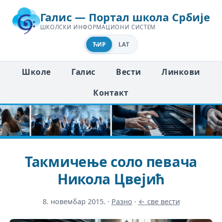
Галис — Портал школа Србије
ШКОЛСКИ ИНФОРМАЦИОНИ СИСТЕМ
ЋИР
LAT
Школе
Галис
Вести
Линкови
Контакт
Такмичење соло певача
Никола Цвејић
8. новембар 2015.
·
Разно
·
← све вести