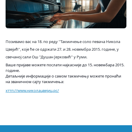
Позивамо вас на 18. по реду ''
Такмичење соло певача Никола
Цвејић
'', које ће се одржати 27. и 28. новембра 2015. године, у
свечаној сали Ош ''Душан Јерковић'' у Руми.
Ваше пријаве можете послати најкасније до 15. новембара 2015.
године.
Детаљније информације о самом такмичењу можете пронаћи
на званичном сајту такмичења:
хттп://www.николацвејиц.рс/