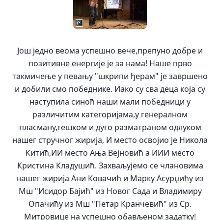
Још једно веома успешно вече,препуно добре и
позитивне енергије је за нама! Наше прво
такмичење у певању "шкрипи ђерам" је завршено
и добили смо победнике. Иако су сва деца која су
наступила синоћ наши мали победници у
различитим категоријама,у генералном
пласману,тешком и дуго разматраном одлуком
нашег стручног жирија, И место освојио је Никола
Китић,ИИ место Ања Вејновић а ИИИ место
Кристина Кладушић. Захваљујемо се члановима
нашег жирија Ани Ковачић и Марку Асурџићу и
з
Мш "Исидор Бајић" из Новог Сада и Владимиру
Опачићу из Мш "Петар Кранчевић" из Ср.
Митровице на успешно обављеном задатку!