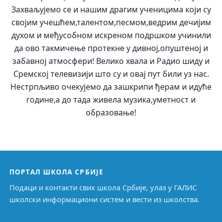
Захваљујемо се и нашим драгим ученицима који су
својим учешћем,талентом,песмом,ведрим дечијим
духом и међусобном искреном подршком учинили
да ово такмичење протекне у дивној,опуштеној и
забавној атмосфери! Велико хвала и Радио шиду и
Сремској телевизији што су и овај пут били уз нас.
Нестрпљиво очекујемо да зашкрипи ђерам и идуће
године,а до тада живела музика,уметност и
образовање!
ПОРТАЛ ШКОЛА СРБИЈЕ
Подаци и контакти свих школа Србије, улаз у ГАЛИС
школски информациони систем и вести из школства.