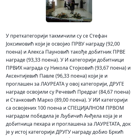
У преткатегорији такмичили су се Стефан
Јоксимовић који је освојио ПРВУ награду (92,00
поена) и Алекса Пауновић такође добитник ПРВЕ
награде (93,33 поена). У И категорији добитници
ПРВИХ награда су Никола Стојковић (93,67 поена) и
Аксентијевић Павле (96,33 поена) који је и
проглашен за ЛАУРЕАТА у овој категорији, ДРУГЕ
награде освојили су Речевић Предраг (84,67 поена)
и Станковић Марко (89,00 поена). У ИИ категорији
са освојених 100 поена и СПЕЦИЈАЛНОМ ПРВОМ
наградом победила је Љубичић Анђела која је и
добитница пехара и проглашена за ЛАУРЕТАТА, док
је у истој категорији ДРУГУ награду добио Бркић