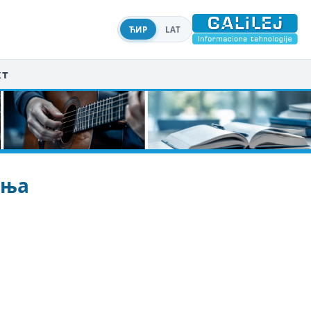
ЋИР
LAT
кт
ења