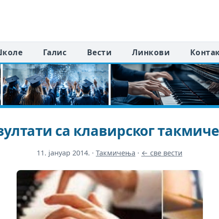
коле
Галис
Вести
Линкови
Конта
зултати са клавирског такмич
11. јануар 2014.
·
Такмичења
·
← све вести