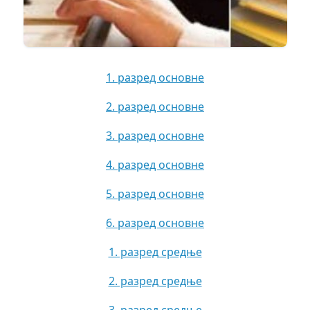
1. разред основне
2. разред основне
3. разред основне
4. разред основне
5. разред основне
6. разред основне
1. разред средње
2. разред средње