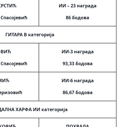
КРСТИЋ
ИИ – 23 награда
 Спасојевић
86 бодова
ГИТАРА В категорија
ОВИЋ
ИИ-3 награда
 Спасојевић
93,33 бодова
ОМИЋ
ИИ-6 награда
Феризовић
86,67 бодова
ДАЛНА ХАРФА ИИ категорија
НКОВИЋ
ПОХВАЛА