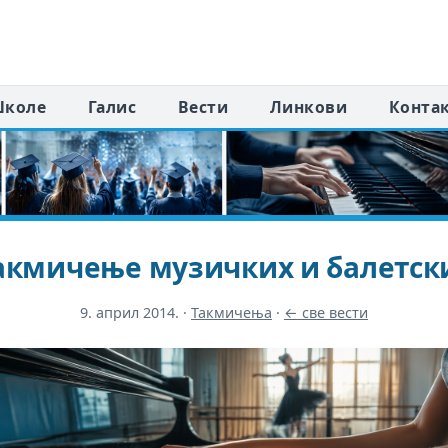
коле
Галис
Вести
Линкови
Конта
акмичење музичких и балетски
9. април 2014.
·
Такмичења
·
← све вести