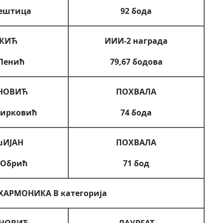
јештица
92 бода
КИЋ
ИИИ-2 награда
 Пенић
79,67 бодова
УНОВИЋ
ПОХВАЛА
Мирковић
74 бода
шИЈАН
ПОХВАЛА
 Обрић
71 бод
ХАРМОНИКА В категорија