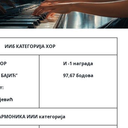
ИИб КАТЕГОРИЈА ХОР
ХОР
И -1 награда
БАЈИЋ”
97,67 бодова
т:
јевић
АРМОНИКА ИИИ категорија