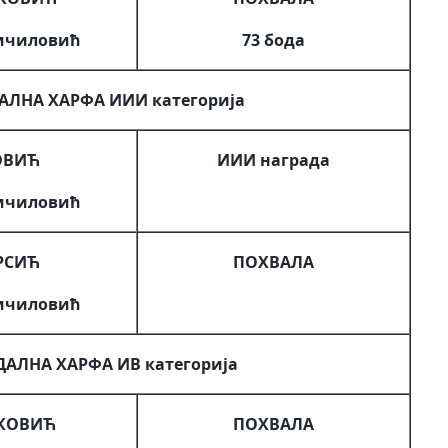
мчиловић
73 бода
АЛНА ХАРФА ИИИ категорија
ОВИЋ
ИИИ награда
мчиловић
РСИЋ
ПОХВАЛА
мчиловић
ДАЛНА ХАРФА ИВ категорија
НКОВИЋ
ПОХВАЛА