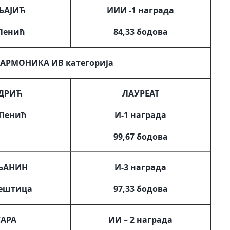
ЊАЈИЋ
ИИИ -1 награда
 Пенић
84,33 бодова
АРМОНИКА ИВ категорија
НДРИЋ
ЛАУРЕАТ
 Пенић
И-1 награда
99,67 бодова
ЊАНИН
И-3 награда
јештица
97,33 бодова
АРА
ИИ – 2 награда