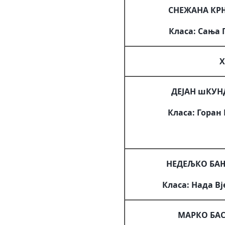
СНЕЖАНА КР
Класа: Сања
Х
ДЕЈАН шКУ
Класа: Горан
НЕДЕЉКО БА
Класа: Нада В
МАРКО БАС