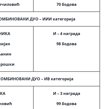
мчиловић
70 бодова
ОМБИНОВАНИ ДУО – ИИИ категорија
НИКА
И – 4 награда
шијан
98 бодова
њанин
Парошки
ОМБИНОВАНИ ДУО – ИВ категорија
КА
И – 3 награда
новић
99 бодова