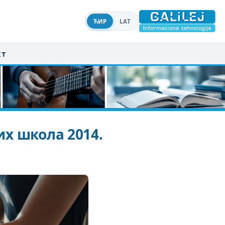
ЋИР
LAT
кт
х школа 2014.