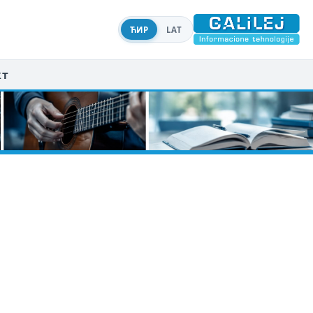
ЋИР
LAT
кт