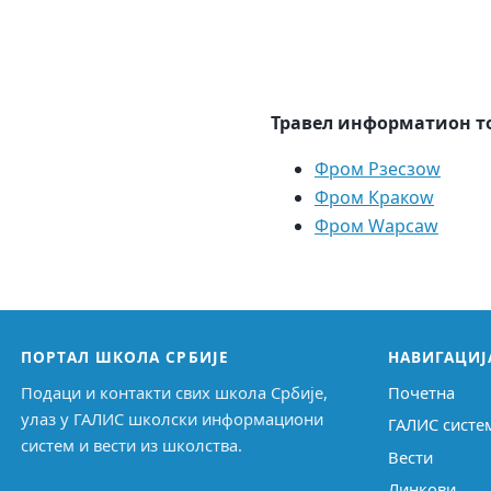
Травел информатион т
Фром Рзесзоw
Фром Кракоw
Фром Wарсаw
ПОРТАЛ ШКОЛА СРБИЈЕ
НАВИГАЦИЈ
Подаци и контакти свих школа Србије,
Почетна
улаз у ГАЛИС школски информациони
ГАЛИС систе
систем и вести из школства.
Вести
Линкови