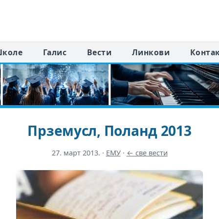
коле
Галис
Вести
Линкови
Конта
Прземyсл, Поланд 2013
27. март 2013.
·
ЕМУ
·
← све вести