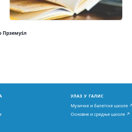
о Прземyśл
А
УЛАЗ У ГАЛИС
Музичке и балетске школе 
м
Основне и средње школе ↗