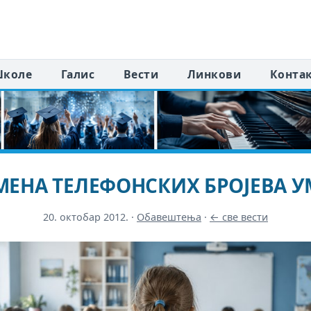
коле
Галис
Вести
Линкови
Конта
ЕНА ТЕЛЕФОНСКИХ БРОЈЕВА 
20. октобар 2012.
·
Обавештења
·
← све вести