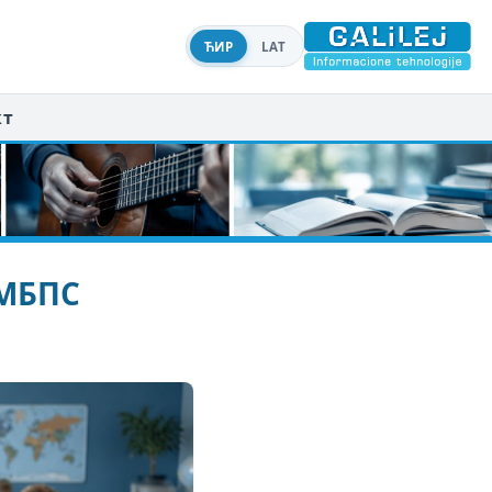
ЋИР
LAT
кт
УМБПС