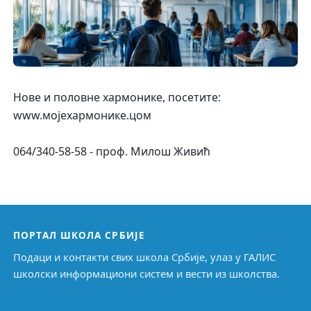
Нове и половне хармонике, посетите:
www.мојехармонике.цом
064/340-58-58 - проф. Милош Живић
ПОРТАЛ ШКОЛА СРБИЈЕ
Подаци и контакти свих школа Србије, улаз у ГАЛИС
школски информациони систем и вести из школства.