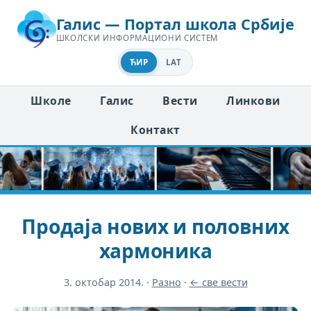
Галис — Портал школа Србије
ШКОЛСКИ ИНФОРМАЦИОНИ СИСТЕМ
ЋИР
LAT
Школе
Галис
Вести
Линкови
Контакт
Продаја нових и половних
хармоника
3. октобар 2014.
·
Разно
·
← све вести