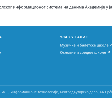
ског информационог система на данима Академије у Јагод
А
УЛАЗ У ГАЛИС
Музичке и балетске школе 
м
Основне и средње школе ↗
ЛИЛЕЈ информационе технологије, Београд
Ауторско дело ЈАА Срби