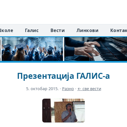
коле
Галис
Вести
Линкови
Конта
Презентација ГАЛИС-а
5. октобар 2015.
·
Разно
·
← све вести