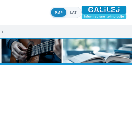
ЋИР
LAT
кт