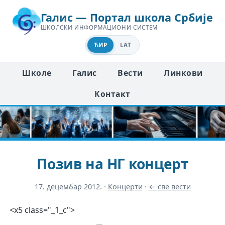
Галис — Портал школа Србије
ШКОЛСКИ ИНФОРМАЦИОНИ СИСТЕМ
ЋИР
LAT
Школе
Галис
Вести
Линкови
Контакт
Позив на НГ концерт
17. децембар 2012.
·
Концерти
·
← све вести
<х5 class="_1_с">