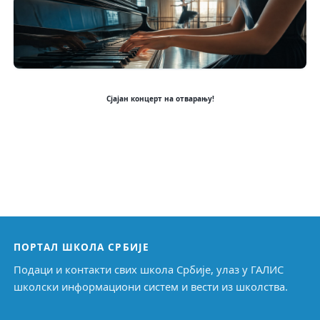
Сјајан концерт на отварању!
ПОРТАЛ ШКОЛА СРБИЈЕ
Подаци и контакти свих школа Србије, улаз у ГАЛИС
школски информациони систем и вести из школства.