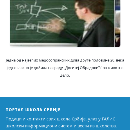
Једна од највећих мецосопранских дива друге половине 20. века
једногласно је добила награду „Доситеј Обрадовић“ за животно
дело.
ПОРТАЛ ШКОЛА СРБИЈЕ
Подаци и контакти свих школа Србије, улаз у ГАЛИС
школски информациони систем и вести из школства.