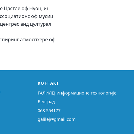
е Цастле оф Нyон, ин
ассоциатионс оф мусиц
 центрес анд цултурал
инспиринг атмоспхере оф
КОНТАКТ
↗
ГАЛИЛЕЈ информационе технологије
Београд
063 554177
galilej@gmail.com