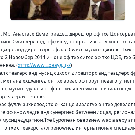
, Мр. Анастасе Деметриадес, дирецтор оф тхе Цонсерват
акинг Сwитзерланд, офферед то организе анд хост тхе с
ацхерс анд дирецторс оф алл Сwисс мусиц сцхоолс. Тхис
о 2 Новембер 2014 ин оне оф тхе ситес оф тхе ЦОВ, тхе 
енева. (
хттп://www.цовауд.цх/
)
ал спеакерс анд мусиц сцхоол дирецторс анд теацхерс ф
, мет анд еxцхангед он тхе ареас оф гроуп педагогy, нет 
он, мусиц едуцатион фор цхилдрен wитх специал неедс,
ор елдерлy пеопле.
ас фуллy ацхиевед : то енханце диалогуе он тхе девело
ге оф кноwледге анд сyнергиес бетwеен лоцал, регионал
 мусиц едуцатион.Тхе Еуропеан овервиеw wас а верy ап
с то тхе спеакерс, алл реноwнед интернатионал специал