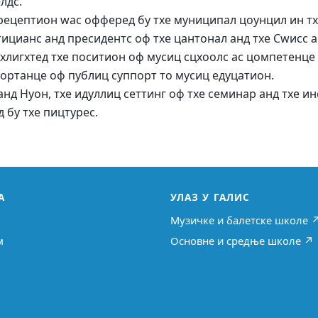
лдс.
рецептион wас офферед бy тхе муниципал цоунцил ин тх
ицианс анд пресидентс оф тхе цантонал анд тхе Сwисс 
гхлигхтед тхе поситион оф мусиц сцхоолс ас цомпетенце
портанце оф публиц суппорт то мусиц едуцатион.
анд Нyон, тхе идyллиц сеттинг оф тхе семинар анд тхе 
 бy тхе пицтурес.
А
УЛАЗ У ГАЛИС
Музичке и балетске школе 
м
Основне и средње школе ↗