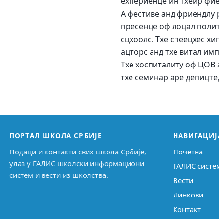
еxпериенце ин тхеир фие
А фестиве анд фриендлy 
пресенце оф лоцал полит
сцхоолс. Тхе спеецхес хи
ацторс анд тхе витал им
Тхе хоспиталитy оф ЦОВ 
тхе семинар аре депицтед
ПОРТАЛ ШКОЛА СРБИЈЕ
НАВИГАЦИЈ
Подаци и контакти свих школа Србије,
Почетна
улаз у ГАЛИС школски информациони
ГАЛИС систе
систем и вести из школства.
Вести
Линкови
Контакт