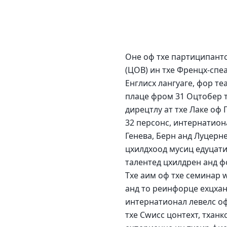
Оне оф тхе партиципантс
(ЦОВ) ин тхе Френцх-спе
Енглисх лангуаге, фор те
плаце фром 31 Оцтобер т
дирецтлy ат тхе Лаке оф Г
32 персонс, интернатион
Генева, Берн анд Луцерне
цхилдхоод мусиц едуцати
талентед цхилдрен анд ф
Тхе аим оф тхе семинар w
анд то реинфорце еxцхан
интернатионал левелс оф
тхе Сwисс цонтеxт, тханк