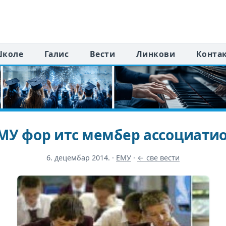
коле
Галис
Вести
Линкови
Конта
МУ фор итс мембер ассоциатио
6. децембар 2014.
·
ЕМУ
·
← све вести