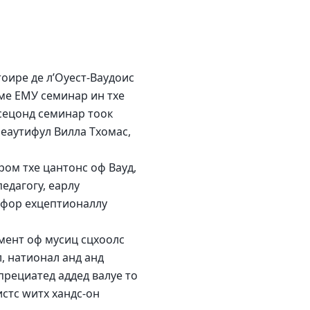
оире де л’Оуест-Ваудоис
аме ЕМУ семинар ин тхе
 сецонд семинар тоок
беаутифул Вилла Тхомас,
ром тхе цантонс оф Вауд,
педагогy, еарлy
 фор еxцептионаллy
пмент оф мусиц сцхоолс
, натионал анд анд
прециатед аддед валуе то
истс wитх хандс-он