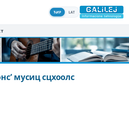
ЋИР
LAT
кт
нс’ мусиц сцхоолс