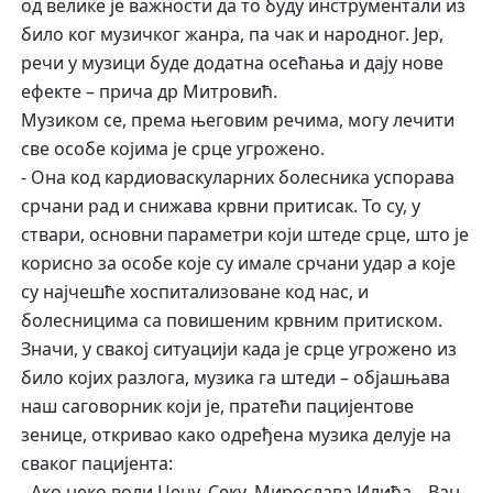
од велике је важности да то буду инструментали из
било ког музичког жанра, па чак и народног. Јер,
речи у музици буде додатна осећања и дају нове
ефекте – прича др Митровић.
Музиком се, према његовим речима, могу лечити
све особе којима је срце угрожено.
- Она код кардиоваскуларних болесника успорава
срчани рад и снижава крвни притисак. То су, у
ствари, основни параметри који штеде срце, што је
корисно за особе које су имале срчани удар а које
су најчешће хоспитализоване код нас, и
болесницима са повишеним крвним притиском.
Значи, у свакој ситуацији када је срце угрожено из
било којих разлога, музика га штеди – објашњава
наш саговорник који је, пратећи пацијентове
зенице, откривао како одређена музика делује на
сваког пацијента:
- Ако неко воли Цецу, Секу, Мирослава Илића, „Ван