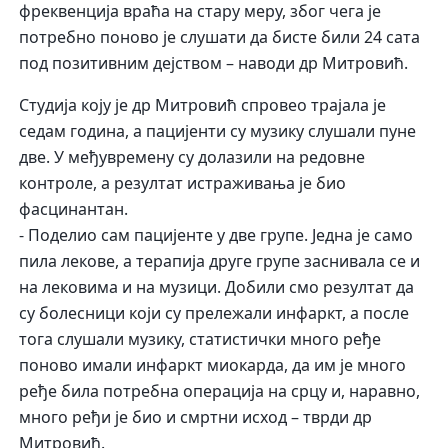
фреквенција враћа на стару меру, због чега је
потребно поново је слушати да бисте били 24 сата
под позитивним дејством – наводи др Митровић.
Студија коју је др Митровић спровео трајала је
седам година, а пацијенти су музику слушали пуне
две. У међувремену су долазили на редовне
контроле, а резултат истраживања је био
фасцинантан.
- Поделио сам пацијенте у две групе. Једна је само
пила лекове, а терапија друге групе заснивала се и
на лековима и на музици. Добили смо резултат да
су болесници који су прележали инфаркт, а после
тога слушали музику, статистички много ређе
поново имали инфаркт миокарда, да им је много
ређе била потребна операција на срцу и, наравно,
много ређи је био и смртни исход – тврди др
Митровић.