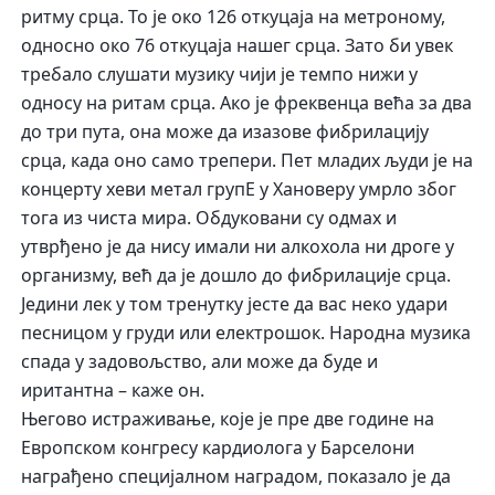
ритму срца. То је око 126 откуцаја на метроному,
односно око 76 откуцаја нашег срца. Зато би увек
требало слушати музику чији је темпо нижи у
односу на ритам срца. Ако је фреквенца већа за два
до три пута, она може да изазове фибрилацију
срца, када оно само трепери. Пет младих људи је на
концерту хеви метал групЕ у Хановеру умрло због
тога из чиста мира. Обдуковани су одмах и
утврђено је да нису имали ни алкохола ни дроге у
организму, већ да је дошло до фибрилације срца.
Једини лек у том тренутку јесте да вас неко удари
песницом у груди или електрошок. Народна музика
спада у задовољство, али може да буде и
иритантна – каже он.
Његово истраживање, које је пре две године на
Европском конгресу кардиолога у Барселони
награђено специјалном наградом, показало је да