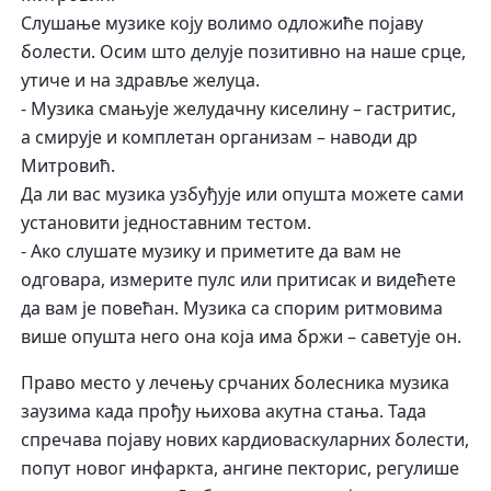
Слушање музике коју волимо одложиће појаву
болести. Осим што делује позитивно на наше срце,
утиче и на здравље желуца.
- Музика смањује желудачну киселину – гастритис,
а смирује и комплетан организам – наводи др
Митровић.
Да ли вас музика узбуђује или опушта можете сами
установити једноставним тестом.
- Ако слушате музику и приметите да вам не
одговара, измерите пулс или притисак и видећете
да вам је повећан. Музика са спорим ритмовима
више опушта него она која има бржи – саветује он.
Право место у лечењу срчаних болесника музика
заузима када прођу њихова акутна стања. Тада
спречава појаву нових кардиоваскуларних болести,
попут новог инфаркта, ангине пекторис, регулише