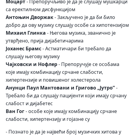
Моцарт
- Препоручљиво је да је слушају мушкарци
са еректилном дисфункцијом
Антоњин Дворжак
- Закључено је да би било
добро да ову музику слушају особе са хипотензијом
Михаил Глинка
- Његова музика, званично је
утврђено, прија дијабетичарима
Јоханес Брамс
- Астматичари би требало да
слушају његову музику
Чајковски и Нофлер
- Препоручује се особама
које имају комбинацију срчане слабости,
хипертензије и повишеног холестерола
Анунци Паул Мантовани и Григово „Јутро”
-
Требало би да слушају пацијенти који имају срчану
слабост и дијабетес
Ван Гог
- особе које имају комбинацију срчане
слабости, хипертензију и гојазне су
- Познато је да је највећи број музичких хитова у