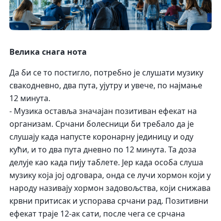
Велика снага нота
Да би се то постигло, потребно је слушати музику
свакодневно, два пута, ујутру и увече, по најмање
12 минута.
- Музика оставља значајан позитиван ефекат на
организам. Срчани болесници би требало да је
слушају када напусте коронарну јединицу и оду
кући, и то два пута дневно по 12 минута. Та доза
делује као када пију таблете. Јер када особа слуша
музику која јој одговара, онда се лучи хормон који у
народу називају хормон задовољства, који снижава
крвни притисак и успорава срчани рад. Позитивни
ефекат траје 12-ак сати, после чега се срчана