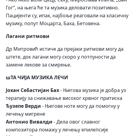
Гог”, на њега ће та музика деловати позитивно.
Пацијенти су, ипак, најбоље реаговали на класичну
музику, попут Моцарта, Баха, Бетовена.
Лагани ритмови
Др Митровић истиче да прејаки ритмови могу да
штете, док лагани могу скоро у потпуности да
замене лекове за смирење.
шТА ЧИЈА МУЗИКА ЛЕЧИ
Јохан Себастијан Бах
- Његова музика је добра уз
терапију за снижавање високог крвног притиска
Ђузепе Верди
- Његове ноте могу да помогну у
лечењу мигрене
Антонио Вивалди
- Дела овог славног
композитора помажу у лечењу епилепсије