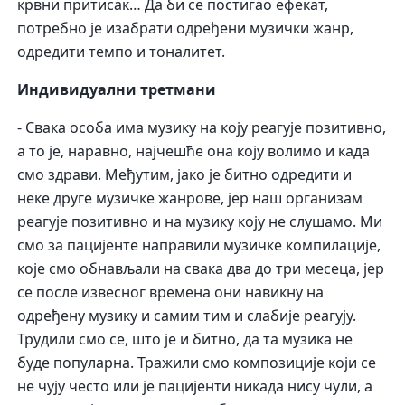
крвни притисак… Да би се постигао ефекат,
потребно је изабрати одређени музички жанр,
одредити темпо и тоналитет.
Индивидуални третмани
- Свака особа има музику на коју реагује позитивно,
а то је, наравно, најчешће она коју волимо и када
смо здрави. Међутим, јако је битно одредити и
неке друге музичке жанрове, јер наш организам
реагује позитивно и на музику коју не слушамо. Ми
смо за пацијенте направили музичке компилације,
које смо обнављали на свака два до три месеца, јер
се после извесног времена они навикну на
одређену музику и самим тим и слабије реагују.
Трудили смо се, што је и битно, да та музика не
буде популарна. Тражили смо композиције који се
не чују често или је пацијенти никада нису чули, а