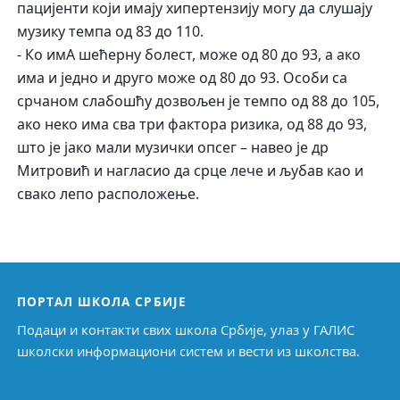
пацијенти који имају хипертензију могу да слушају
музику темпа од 83 до 110.
- Ко имА шећерну болест, може од 80 до 93, а ако
има и једно и друго може од 80 до 93. Особи са
срчаном слабошћу дозвољен је темпо од 88 до 105,
ако неко има сва три фактора ризика, од 88 до 93,
што је јако мали музички опсег – навео је др
Митровић и нагласио да срце лече и љубав као и
свако лепо расположење.
ПОРТАЛ ШКОЛА СРБИЈЕ
Подаци и контакти свих школа Србије, улаз у ГАЛИС
школски информациони систем и вести из школства.