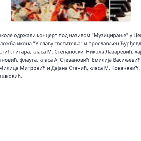
коле одржали концерт под називом "Музицирање" у Цент
зложба икона "У славу светитеља" и прослављен Ђурђевд
тић, гитара, класа М. Степаноски, Никола Лазаревић, ха
новић, флаута, класа А. Стевановић, Емилија Васиљевић,
Милица Митровић и Дајана Станић, класа М. Ковачевић. 
јашковић.