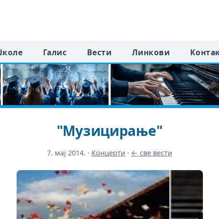
коле
Галис
Вести
Линкови
Конта
"Музицирање"
7. мај 2014.
·
Концерти
·
← све вести