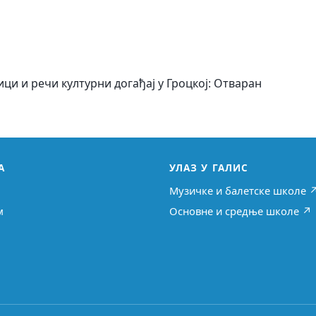
ци и речи културни догађај у Гроцкој: Отваран
А
УЛАЗ У ГАЛИС
Музичке и балетске школе 
м
Основне и средње школе ↗