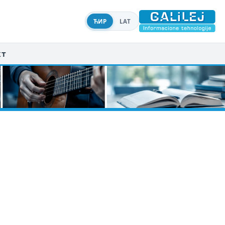
ЋИР
LAT
кт