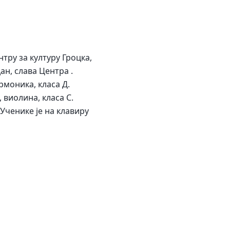
ру за културу Гроцка,
ан, слава Центра .
рмоника, класа Д.
 виолина, класа С.
Ученике је на клавиру