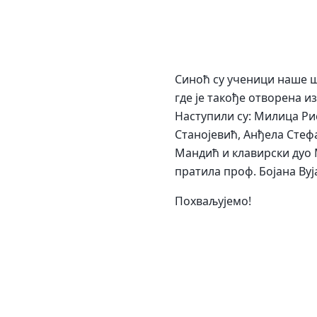
Синоћ су ученици наше ш
где је такође отворена и
Наступили су: Милица Рис
Станојевић, Анђела Стефа
Мандић и клавирски дуо 
пратила проф. Бојана Ву
Похваљујемо!