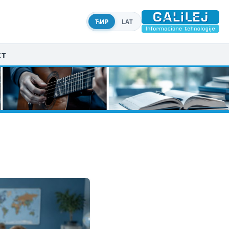
ЋИР
LAT
кт