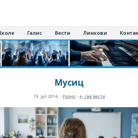
коле
Галис
Вести
Линкови
Конта
Мусиц
19. јул 2014.
·
Разно
·
← све вести