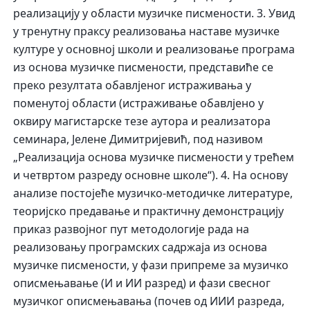
реализацију у области музичке писмености. 3. Увид
у тренутну праксу реализовања наставе музичке
културе у основној школи и реализовање програма
из основа музичке писмености, представиће се
преко резултата обавлјеног истраживања у
поменутој области (истраживање обавлјено у
оквиру магистарске тезе аутора и реализатора
семинара, Јелене Димитријевић, под називом
„Реализација основа музичке писмености у трећем
и четвртом разреду основне школе“). 4. На основу
анализе постојеће музичко-методичке литературе,
теоријско предавање и практичну демонстрацију
приказ развојног пут методологије рада на
реализовању програмских садржаја из основа
музичке писмености, у фази припреме за музичко
описмењавање (И и ИИ разред) и фази свесног
музичког описмењавања (почев од ИИИ разреда,