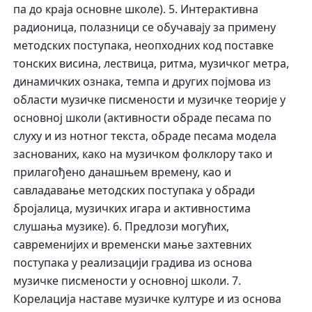
па до краја основне школе). 5. Интерактивна
радионица, полазници се обучавају за примену
методских поступака, неопходних код поставке
тонских висина, лествица, ритма, музичког метра,
динамичких ознака, темпа и других појмова из
области музичке писмености и музичке теорије у
основној школи (активности обраде песама по
слуху и из нотног текста, обраде песама модела
заснованих, како на музичком фолклору тако и
прилагођено данашњем времену, као и
савладавање методских поступака у обради
бројалица, музичких игара и активностима
слушања музике). 6. Предлози могућих,
савременијих и временски мање захтевних
поступака у реализацији градива из основа
музичке писмености у основној школи. 7.
Корелација наставе музичке културе и из основа