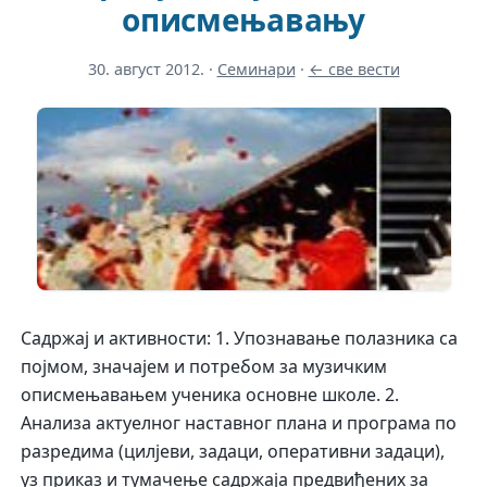
описмењавању
30. август 2012.
·
Семинари
·
← све вести
Садржај и активности: 1. Упознавање полазника са
појмом, значајем и потребом за музичким
описмењавањем ученика основне школе. 2.
Анализа актуелног наставног плана и програма по
разредима (цилјеви, задаци, оперативни задаци),
уз приказ и тумачење садржаја предвиђених за