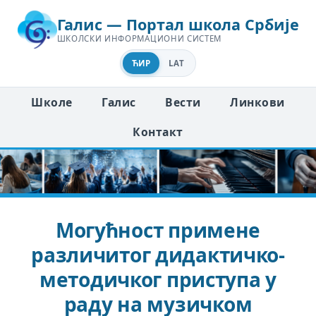
Галис — Портал школа Србије
ШКОЛСКИ ИНФОРМАЦИОНИ СИСТЕМ
ЋИР
LAT
Школе
Галис
Вести
Линкови
Контакт
Могућност примене
различитог дидактичко-
методичког приступа у
раду на музичком