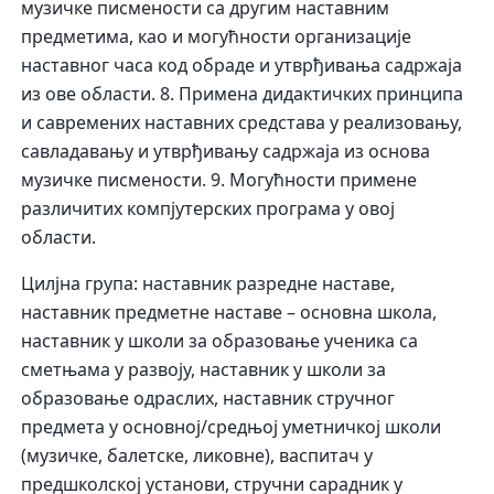
музичке писмености са другим наставним
предметима, као и могућности организације
наставног часа код обраде и утврђивања садржаја
из ове области. 8. Примена дидактичких принципа
и савремених наставних средстава у реализовању,
савладавању и утврђивању садржаја из основа
музичке писмености. 9. Могућности примене
различитих компјутерских програма у овој
области.
Цилјна група: наставник разредне наставе,
наставник предметне наставе – основна школа,
наставник у школи за образовање ученика са
сметњама у развоју, наставник у школи за
образовање одраслих, наставник стручног
предмета у основној/средњој уметничкој школи
(музичке, балетске, ликовне), васпитач у
предшколској установи, стручни сарадник у