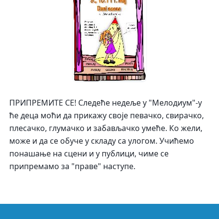
ПРИПРЕМИТЕ СЕ! Следеће недеље у "Мелодиум"-у
ће деца моћи да прикажу своје певачко, свирачко,
плесачко, глумачко и забављачко умеће. Ко жели,
може и да се обуче у складу са улогом. Учићемо
понашање на сцени и у публици, чиме се
припремамо за "праве" наступе.