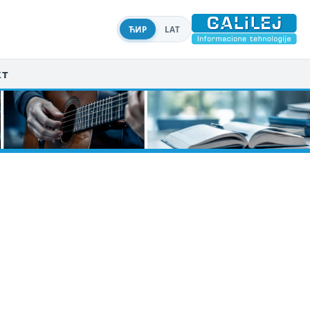
ЋИР
LAT
кт