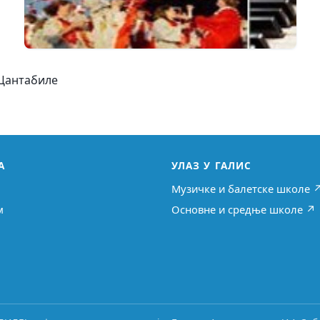
 Цантабиле
А
УЛАЗ У ГАЛИС
Музичке и балетске школе 
м
Основне и средње школе ↗