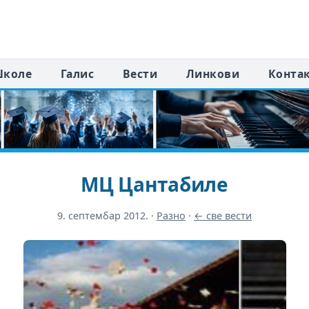
коле
Галис
Вести
Линкови
Конта
МЦ Цантабиле
9. септембар 2012.
·
Разно
·
← све вести