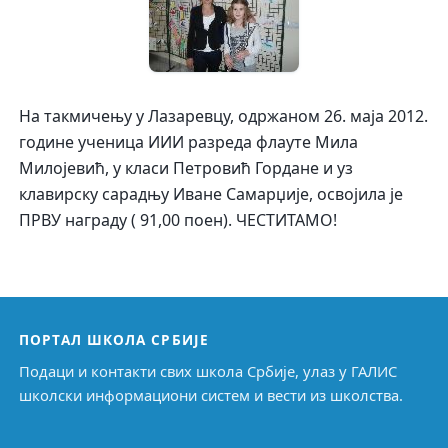
На такмичењу у Лазаревцу, одржаном 26. маја 2012.
године ученица ИИИ разреда флауте Мила
Милојевић, у класи Петровић Гордане и уз
клавирску сарадњу Иване Самарџије, освојила је
ПРВУ награду ( 91,00 поен). ЧЕСТИТАМО!
ПОРТАЛ ШКОЛА СРБИЈЕ
Подаци и контакти свих школа Србије, улаз у ГАЛИС
школски информациони систем и вести из школства.