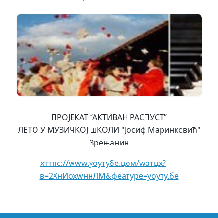
ПРОЈЕКАТ “АКТИВАН РАСПУСТ”
ЛЕТО У МУЗИЧКОЈ шКОЛИ "Јосиф Маринковић"
Зрењанин
хттпс://www.yоутубе.цом/wатцх?
в=2ХнИоxwннЛМ&феатуре=yоуту.бе