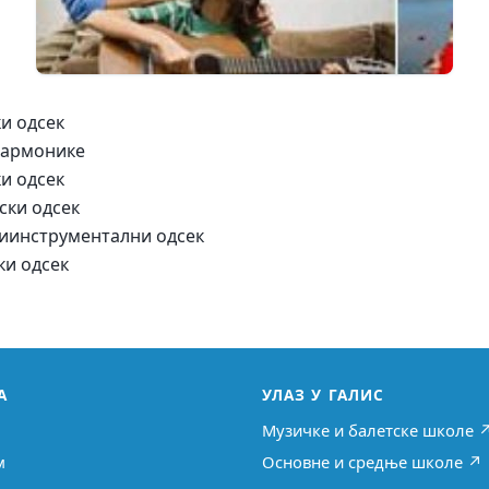
ки одсек
 хармонике
ки одсек
рски одсек
олиинструментални одсек
чки одсек
А
УЛАЗ У ГАЛИС
Музичке и балетске школе 
м
Основне и средње школе ↗