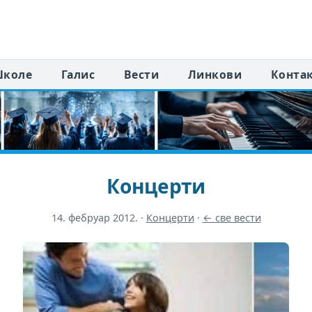
коле
Галис
Вести
Линкови
Конта
Концерти
14. фебруар 2012.
·
Концерти
·
← све вести