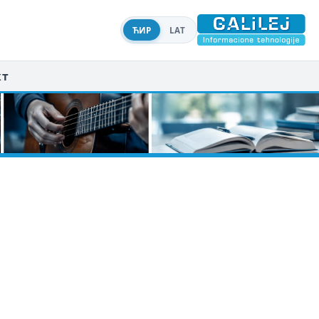
ЋИР
LAT
кт