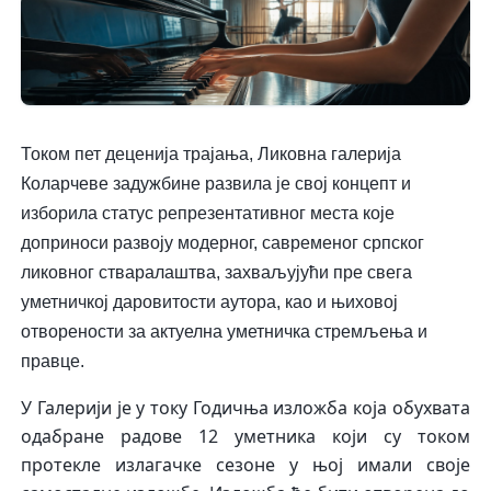
Током пет деценија трајања, Ликовна галерија
Коларчеве задужбине развила је свој концепт и
изборила статус репрезентативног места које
доприноси развоју модерног, савременог српског
ликовног стваралаштва, захваљујући пре свега
уметничкој даровитости аутора, као и њиховој
отворености за актуелна уметничка стремљења и
правце.
У Галерији је у току Годичња изложба која обухвата
одабране радове 12 уметника који су током
протекле излагачке сезоне у њој имали своје