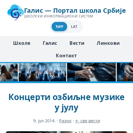
Галис — Портал школа Србије
ШКОЛСКИ ИНФОРМАЦИОНИ СИСТЕМ
ЋИР
LAT
Школе
Галис
Вести
Линкови
Контакт
Концерти озбиљне музике
у јулу
9. јул 2014.
·
Разно
·
← све вести