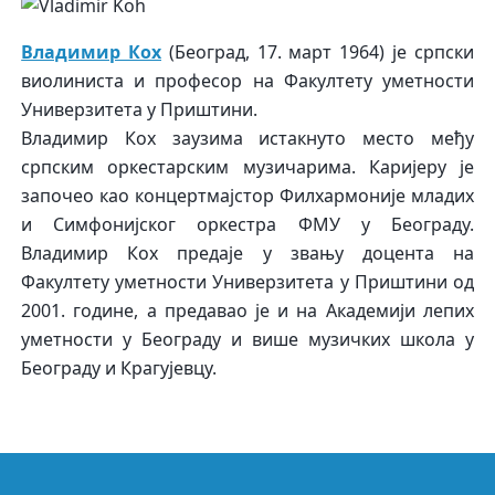
Владимир Кох
(Београд, 17. март 1964) је српски
виолиниста и професор на Факултету уметности
Универзитета у Приштини.
Владимир Кох заузима истакнуто место међу
српским оркестарским музичарима. Каријеру је
започео као концертмајстор Филхармоније младих
и Симфонијског оркестра ФМУ у Београду.
Владимир Кох предаје у звању доцента на
Факултету уметности Универзитета у Приштини од
2001. године, а предавао је и на Академији лепих
уметности у Београду и више музичких школа у
Београду и Крагујевцу.