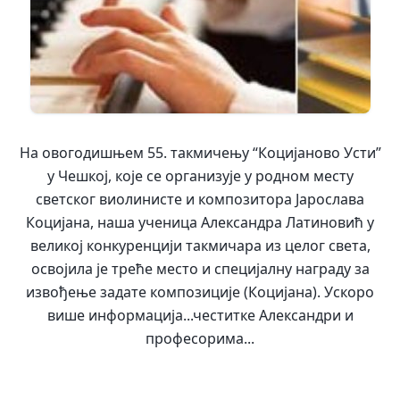
На овогодишњем 55. такмичењу “Коцијаново Усти”
у Чешкој, које се организује у родном месту
светског виолинисте и композитора Јарослава
Коцијана, наша ученица Александра Латиновић у
великој конкуренцији такмичара из целог света,
освојила је треће место и специјалну награду за
извођење задате композиције (Коцијана). Ускоро
више информација...честитке Александри и
професорима...