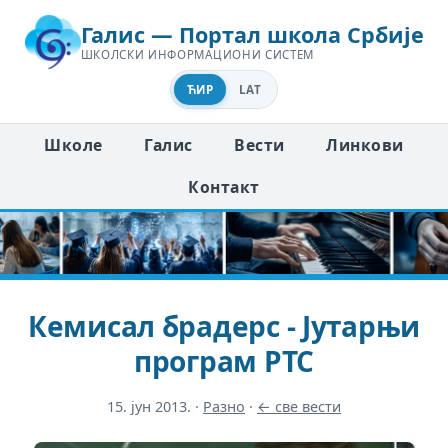
Галис — Портал школа Србије
ШКОЛСКИ ИНФОРМАЦИОНИ СИСТЕМ
ЋИР
LAT
Школе
Галис
Вести
Линкови
Контакт
Кемисал брадерс - Јутарњи
програм РТС
15. јун 2013.
·
Разно
·
← све вести