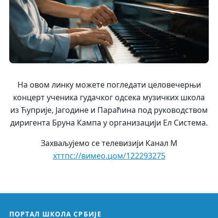
На овом линку можете погледати целовечерњи
концерт ученика гудачког одсека музичких школа
из Ћуприје, Јагодине и Параћина под руководством
диригента Бруна Кампа у организацији Ел Система.
Захваљујемо се телевизији Канал М
хттпс://вимео.цом/122293275
ПОРТАЛ ШКОЛА СРБИЈЕ