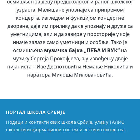
осмишљен за децу предшколског и раног школског
узраста. Малишане упознаје са припремом
концерта, изгледом и функцијом концертне
дворане, даје им прилику да се упознају и друже са
уметницима, али и да завире у просторије у које
иначе залазе само уметници и особље. Тако је
осмишљена
музичка бајка „ПЕЂА И ВУК“
на
музику Сергеја Прокофјева, а у извођењу двоје
пијаниста – Иве Деспотовић и Немање Николића и
наратора Милоша Миловановића.
ПОРТАЛ ШКОЛА СРБИЈЕ
Подаци и контакти свих школа Србије, улаз у ГАЛИС
школски информациони систем и вести из школства.