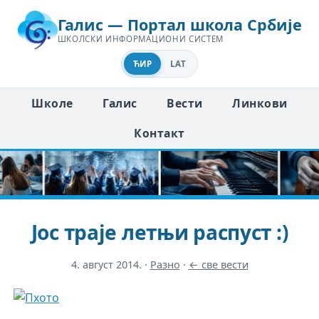
Галис — Портал школа Србије
ШКОЛСКИ ИНФОРМАЦИОНИ СИСТЕМ
ЋИР
LAT
Школе
Галис
Вести
Линкови
Контакт
Јос траје летњи распуст :)
4. август 2014.
·
Разно
·
← све вести