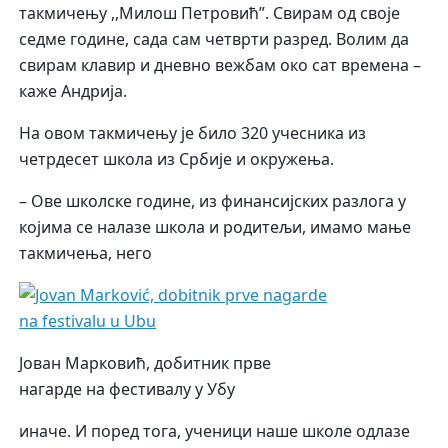
такмичењу ,,Милош Петровић”. Свирам од своје
седме године, сада сам четврти разред. Волим да
свирам клавир и дневно вежбам око сат времена –
каже Андрија.
На овом такмичењу је било 320 учесника из
четрдесет школа из Србије и окружења.
– Ове школске године, из финансијских разлога у
којима се налазе школа и родитељи, имамо мање
такмичења, него
Јован Марковић, добитник прве
нагарде на фестивалу у Убу
иначе. И поред тога, ученици наше школе одлазе