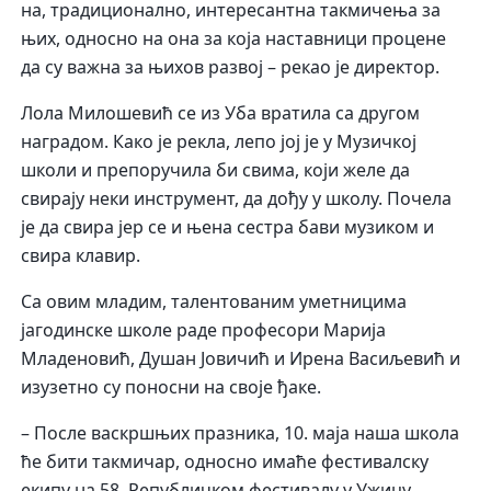
на, традиционално, интересантна такмичења за
њих, односно на она за која наставници процене
да су важна за њихов развој – рекао је директор.
Лола Милошевић се из Уба вратила са другом
наградом. Како је рекла, лепо јој је у Музичкој
школи и препоручила би свима, који желе да
свирају неки инструмент, да дођу у школу. Почела
је да свира јер се и њена сестра бави музиком и
свира клавир.
Са овим младим, талентованим уметницима
јагодинске школе раде професори Марија
Младеновић, Душан Јовичић и Ирена Васиљевић и
изузетно су поносни на своје ђаке.
– После васкршњих празника, 10. маја наша школа
ће бити такмичар, односно имаће фестивалску
екипу на 58. Републичком фестивалу у Ужицу.