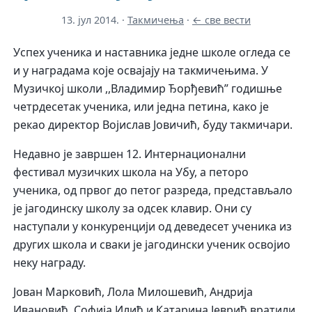
13. јул 2014.
·
Такмичења
·
← све вести
Успех ученика и наставника једне школе огледа се
и у наградама које освајају на такмичењима. У
Музичкој школи ,,Владимир Ђорђевић” годишње
четрдесетак ученика, или једна петина, како је
рекао директор Војислав Јовичић, буду такмичари.
Недавно је завршен 12. Интернационални
фестивал музичких школа на Убу, а петоро
ученика, од првог до петог разреда, представљало
је јагодинску школу за одсек клавир. Они су
наступали у конкуренцији од деведесет ученика из
других школа и сваки је јагодински ученик освојио
неку награду.
Јован Марковић, Лола Милошевић, Андрија
Ивановић, Софија Илић и Катарина Јеврић вратили