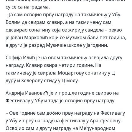
су се са наградама.
– Ја сам освојио прву награду на такмичењу у Убу.
Волим да свирам клавир, а на такмичењу сам
одсвирао сонатину која се жирију свидела – рекао
је Јован Марковић који се музиком бави пет година,
а други је разред Музичке школе у Јагодини.
Софија Илић је на овом такмичењу освојила другу
награду. Клавир свира четири године. На
такмичењу је свирала Моцартову сонатину у Ц
дуру и Хелерову етиду у Ц молу.
Андрија Ивановић је и прошле године свирао на
Фестивалу у Убу и тада је освојио прву награду.
– Ове године сам добио прву награду на Фестивалу
у Убу и прву награду на фестивалу у Аранђеловцу.
Освојио сам и другу награду на Међународном