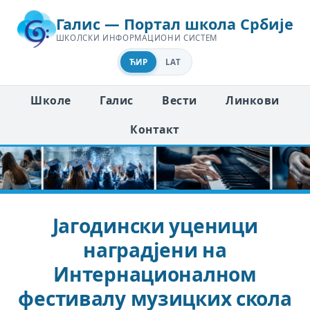
Галис — Портал школа Србије
ШКОЛСКИ ИНФОРМАЦИОНИ СИСТЕМ
ЋИР
LAT
Школе
Галис
Вести
Линкови
Контакт
Јагодински уценици
наградјени на
Интернационалном
фестивалу музицких скола