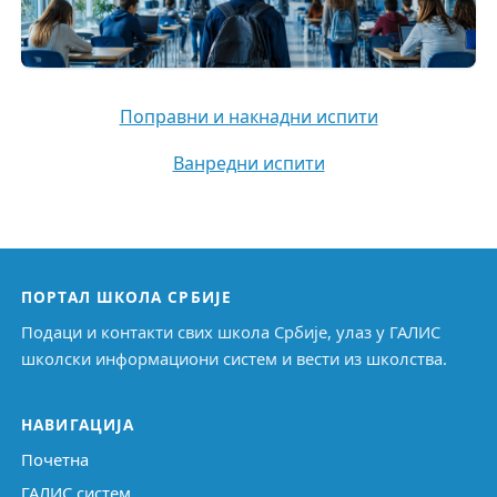
Поправни и накнадни испити
Ванредни испити
ПОРТАЛ ШКОЛА СРБИЈЕ
Подаци и контакти свих школа Србије, улаз у ГАЛИС
школски информациони систем и вести из школства.
НАВИГАЦИЈА
Почетна
ГАЛИС систем