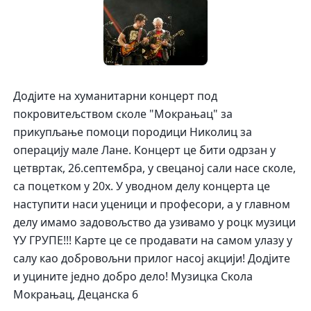
Додјите на хуманитарни концерт под
покровитељством сколе "Мокрањац" за
прикупљање помоци породици Николиц за
операцију мале Лане. Концерт це бити одрзан у
цетвртак, 26.септембра, у свецаној сали насе сколе,
са поцетком у 20х. У уводном делу
концерта це
наступити наси уценици и професори, а у главном
делу имамо задовољство да узивамо у роцк музици
YУ ГРУПЕ!!! Карте це се продавати на самом улазу у
салу као добровољни прилог насој акцији! Додјите
и уцините једно добро дело! Музицка Скола
Мокрањац, Децанска 6