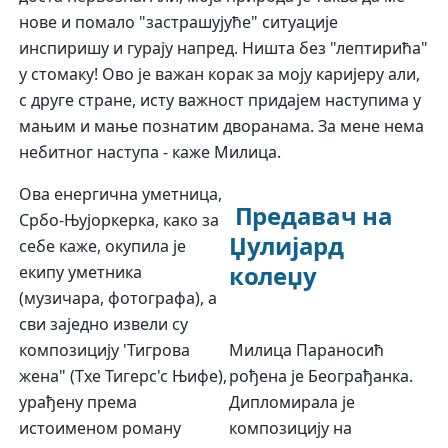
нове и помало "застрашујуће" ситуације
инспиришу и гурају напред. Ништа без "лептирића"
у стомаку! Ово је важан корак за моју каријеру али,
с друге стране, исту важност придајем наступима у
мањим и мање познатим дворанама. За мене нема
небитног наступа - каже Милица.
Ова енергична уметница,
Предавач на
Србо-Њујоркерка, како за
Џулијард
себе каже, окупила је
колеџу
екипу уметника
(музичара, фотографа), а
сви заједно извели су
Милица Параносић
композицију 'Тигрова
рођена је Београђанка.
жена" (Тхе Тигерс'с Њифе),
Дипломирала је
урађену према
композицију на
истоименом роману