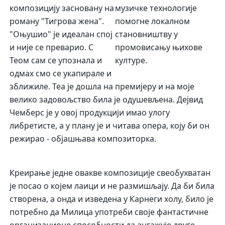
музичке технологије
композицију засновану на
помогне локалном
роману "Тигрова жена".
становништву у
"Оњушио" је идеалан спој
промовисању њихове
и није се преварио. С
културе.
Теом сам се упознала и
одмах смо се укапирале и
зближиле. Теа је дошла на премијеру и на моје
велико задовољство била је одушевљена. Дејвид
Чемберс је у овој продукцији имао улогу
либретисте, а у плану је и читава опера, коју би он
режирао - објашњава композиторка.
Креирање једне овакве композиције свеобухватан
је посао о којем лаици и не размишљају. Да би била
створена, а онда и изведена у Карнеги холу, било је
потребно да Милица употреби своје фантастичне