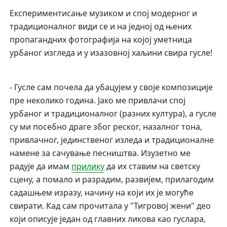
Експериментисање музиком и спој модерног и
традиционалног види се и на једној од њених
пропагандних фотографија на којој уметница
урбаног изгледа и у изазовној хаљини свира гусле!
- Гусле сам почела да убацујем у своје композиције
пре неколико година. Јако ме привлачи спој
урбаног и традиционалног (разних култура), а гусле
су ми посебно драге због реског, назалног тона,
привлачног, јединственог изледа и традиционалне
намене за сачување песништва. Изузетно ме
радује да имам
прилику
да их ставим на светску
сцену, а помало и разрадим, развијем, прилагодим
садашњем изразу, начину на који их је могуће
свирати. Кад сам прочитала у "Тигровој жени" део
који описује један од главних ликова као гуслара,