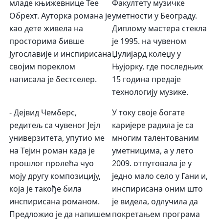
Факултету музичке
младе књижевнице Тее
уметности у Београду.
Обрехт. Ауторка романа је
Диплому мастера стекла
као дете живела на
је 1995. на чувеном
просторима бивше
Џулијард колеџу у
Југославије и инспирисана
Њујорку, где последњих
својим пореклом
15 година предаје
написала је бестселер.
технологију музике.
У току своје богате
- Дејвид Чемберс,
каријере радила је са
редитељ са чувеног Јејл
многим талентованим
универзитета, упутио ме
уметницима, а у лето
на Тејин роман када је
2009. отпутовала је у
прошлог пролећа чуо
једно мало село у Гани и,
моју другу композицију,
инспирисана оним што
која је такође била
је видела, одлучила да
инспирисана романом.
покретањем програма
Предложио је да напишем