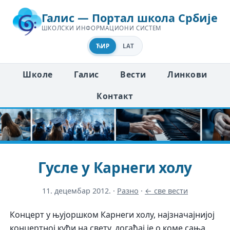
Галис — Портал школа Србије
ШКОЛСКИ ИНФОРМАЦИОНИ СИСТЕМ
ЋИР
LAT
Школе
Галис
Вести
Линкови
Контакт
Гусле у Карнеги холу
11. децембар 2012.
·
Разно
·
← све вести
Концерт у њујоршком Карнеги холу, најзначајнијој
концертној кући на свету, догађај је о коме сања