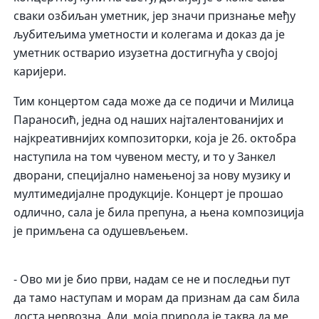
сваки озбиљан уметник, јер значи признање међу
љубитељима уметности и колегама и доказ да је
уметник остварио изузетна достигнућа у својој
каријери.
Тим концертом сада може да се подичи и Милица
Параносић, једна од наших најталентованијих и
најкреативнијих композиторки, која је 26. октобра
наступила на том чувеном месту, и то у Занкел
дворани, специјално намењеној за нову музику и
мултимедијалне продукције. Концерт је прошао
одлично, сала је била препуна, а њена композиција
је примљена са одушевљењем.
- Ово ми је био први, надам се не и последњи пут
да тамо наступам и морам да признам да сам била
доста нервозна. Али, моја природа је таква да ме