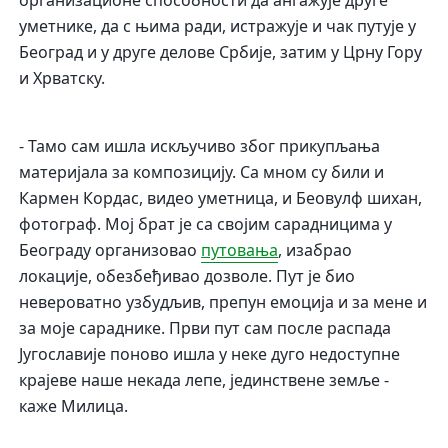
организационе способности да ангажује друге
уметнике, да с њима ради, истражује и чак путује у
Београд и у друге делове Србије, затим у Црну Гору
и Хрватску.
- Тамо сам ишла искључиво због прикупљања
материјала за композицију. Са мном су били и
Кармен Кордас, видео уметница, и Беовулф шихан,
фотограф. Мој брат је са својим сарадницима у
Београду организовао
путовања
, изабрао
локације, обезбеђивао дозволе. Пут је био
невероватно узбудљив, препун емоција и за мене и
за моје сараднике. Први пут сам после распада
Југославије поново ишла у неке дуго недоступне
крајеве наше некада лепе, јединствене земље -
каже Милица.