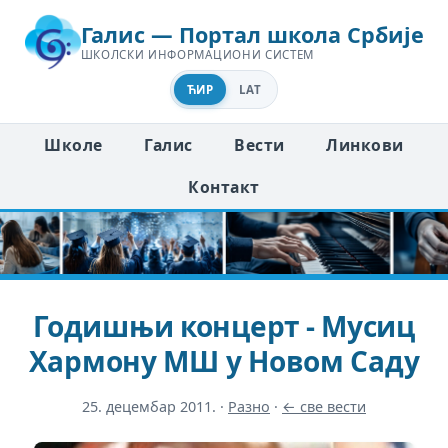
Галис — Портал школа Србије
ШКОЛСКИ ИНФОРМАЦИОНИ СИСТЕМ
ЋИР
LAT
Школе
Галис
Вести
Линкови
Контакт
Годишњи концерт - Мусиц
Хармонy МШ у Новом Саду
25. децембар 2011.
·
Разно
·
← све вести