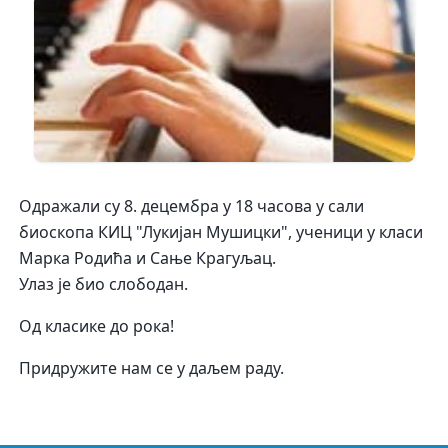
Одражали су 8. децембра у 18 часова у сали
биоскопа КИЦ "Лукијан Мушицки", ученици у класи
Марка Родића и Сање Крагуљац.
Улаз је био слободан.
Од класике до рока!
Придружите нам се у даљем раду.